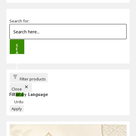
Search for:
S
E
A
R
C
H
B
U
T
T
Filter products
O
N
Close
Filter by Language
Language
Urdu
Apply