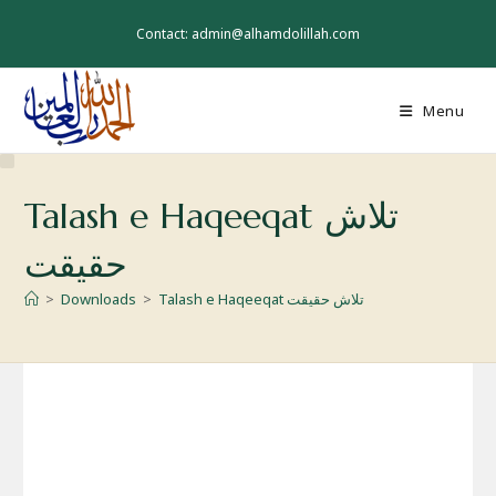
Skip
to
Contact: admin@alhamdolillah.com
content
Menu
Talash e Haqeeqat تلاش
حقیقت
>
Downloads
>
Talash e Haqeeqat تلاش حقیقت