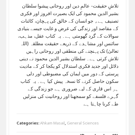
تلاشِ حقیقت- عالمِ دین اور روحانی پیشوا سلطان
بشیر الدین محمود کی ایک بصیرت افروز اور فکری
تصنیف ہے، جو انسان کے خالق کی پہچان، کائنات
کے مقاصد اور زندگی کی غرض و غایت جیسے بنیادی
سوالات کے گرد گھومتی ہے۔ یہ کتاب عقل، مذہب،
سائنس اور مشاہدے کے ذریعے حقیقت مطلقہ (اللہ
تعالیٰ) تک پہنچنے کی منطقی اور روحانی راہیں
تلاش کرتی ہے۔ سلطان بشیر الدین محمود نے دینی
دلائل اور جدید فکری استدلال کو یکجا کر کے مادیت
پرستی کے دور میں ایمان کی مضبوطی اور دلی
سکون حاصل کرنے کا نسخہ پیش کیا ہے۔ یہ کتاب
ہر اس قاری کے لیے ضروری ہے جو زندگی کے
گہرے فلسفے کو سمجھنا اور روحانیت کی منزلیں
طے کرنا چاہتا ہے
Categories:
Ahkam Masail
,
General Sciences