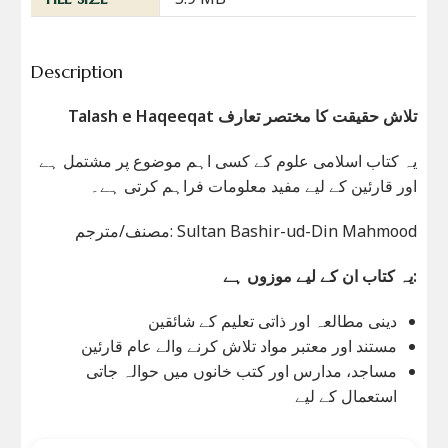
Description
Talash e Haqeeqat تلاش حقیقت کا مختصر تعارف
یہ کتاب اسلامی علوم کے کسی اہم موضوع پر مشتمل ہے
اور قارئین کے لیے مفید معلومات فراہم کرتی ہے۔
مصنف/مترجم: Sultan Bashir-ud-Din Mahmood
یہ کتاب ان کے لیے موزوں ہے:
دینی مطالعہ اور ذاتی تعلیم کے شائقین
مستند اور معتبر مواد تلاش کرنے والے عام قارئین
مساجد، مدارس اور کتب خانوں میں حوالہ جاتی
استعمال کے لیے