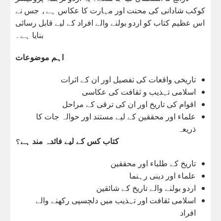
کوکب شادانی کی محنت اور مہارت کا عکاس ہے، جس نے
اس عظیم کتاب کو اردو بولنے والے افراد کے لیے قابل رسائی
بنایا ہے۔
اہم موضوعات
تاریخی واقعات کی تفصیل اور ان کے اثرات
اسلامی تہذیب و ثقافت کی عکاسی
اقوام کی تاریخ اور ان کی ترقی کے مراحل
علماء اور محققین کے لیے مستند اور حوالہ جات کا
ذریعہ
کتاب کس کے لیے فائدہ مند ہے؟
تاریخ کے طلباء اور محققین
علماء اور دینی رہنما
اردو بولنے والے تاریخ کے شائقین
اسلامی ثقافت اور تہذیب میں دلچسپی رکھنے والے
افراد