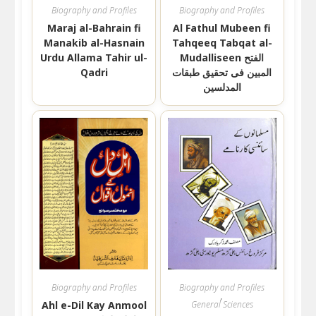
Biography and Profiles
Biography and Profiles
Maraj al-Bahrain fi
Al Fathul Mubeen fi
Manakib al-Hasnain
Tahqeeq Tabqat al-
Urdu Allama Tahir ul-
Mudalliseen الفتح
Qadri
المبین فی تحقیق طبقات
المدلسین
Biography and Profiles
Biography and Profiles
,
Ahl e-Dil Kay Anmool
General Sciences