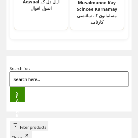
Aqwaal اہل دل کے
Musalmanoo Kay
انمول اقوال
Scincee Karnamay
مسلمانون کے سائنسی
کارنامے
Search for:
S
E
A
R
C
H
B
U
T
T
Filter products
O
N
Close