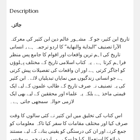
Description
جائزہ
تاریخ ابن كثير، جو کہ مشہور عالم دین ابن کثیر کی معرکتہ
الآرا تصنیف “البداية والنهاية” کا اردو ترجمہ ہے، انسانی
تاریخ کی اہم ترین واقعات اور اقوام کا جامع پس منظر
فراہم کرتا ہے۔ یہ کتاب اسلامی تاریخ کے مختلف پہلوؤں
کو اجاگر کرتی ہے اور ان واقعات کی تفصیلات پیش کرتی
ہے جو انسانی زندگیوں میں نمایاں تبدیلیاں لائے۔ ابن کثیر
کی یہ تصنیف نہ صرف تاریخ کے طالب علموں کے لیے ایک
قیمتی ماخذ ہے بلکہ یہ علماء اور محققین کے لیے بھی ایک
لازمی حوالہ سمجھی جاتی ہے۔
اس کتاب کی تخلیق میں ابن کثیر نے کئی سالوں کا وقت
صرف کیا اور مختلف مقامات کا سفر کیا تاکہ معلومات کو
جمع کرنے اور ان کی درستگی کو یقینی بنانے کے لیے مستند
ذرائع کا استعمال کیا جا سکے۔ یہ اردو ترجمہ پروفیسر