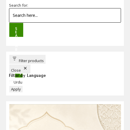
Search for:
S
E
A
R
C
H
B
U
T
T
Filter products
O
N
Close
Filter by Language
Language
Urdu
Apply