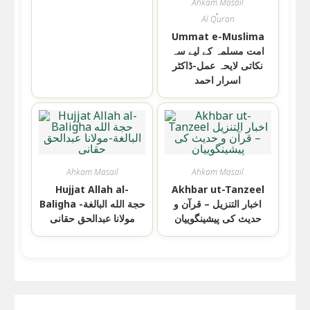
Ahkam Masail
,
Al Quran
Ummat e-Muslima
امت مسلمہ کے لیے سہ
نکاتی لایحہ عمل-ڈاکٹر
اسرار احمد
Ahkam Masail
Ahkam Masail
Hujjat Allah al-
Akhbar ut-Tanzeel
اخبار التنزیل – قرآن و
Baligha حجة الله البالغة-
حدیث کی پیشینگوییان
مولانا عبدالحق حقانی