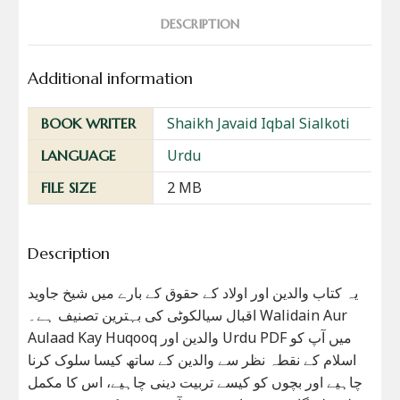
DESCRIPTION
Additional information
Shaikh Javaid Iqbal Sialkoti
BOOK WRITER
Urdu
LANGUAGE
2 MB
FILE SIZE
Description
یہ کتاب والدین اور اولاد کے حقوق کے بارے میں شیخ جاوید
اقبال سیالکوٹی کی بہترین تصنیف ہے۔ Walidain Aur
Aulaad Kay Huqooq والدین اور Urdu PDF میں آپ کو
اسلام کے نقطہ نظر سے والدین کے ساتھ کیسا سلوک کرنا
چاہیے اور بچوں کو کیسے تربیت دینی چاہیے، اس کا مکمل