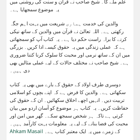
علم ملے گا۔ شیخ صاحب نے قرآن و سنت کی روشنی میں
یہ موضوع سمجھایا ہے۔
والدین کی خدمت ہماری شریعت میں بہت اہم جگہ
رکھتی ہے۔ اللہ تعالیٰ نے قرآن میں والدین کے ساتھ نیکی
کرنے کا براہ راست حکم دیا ہے۔ یہ کتاب آپ کو سمجھاتی
ہے کہ عملی زندگی میں یہ حقوق کیسے ادا کریں۔ بزرگی
میں ان کے ساتھ نرمی اور محبت کا سلوک کرنا کتنا ضروری
ہے۔ شیخ صاحب نے مختلف حالات کے لیے عملی مثالیں بھی
دی ہیں۔
دوسری طرف اولاد کے حقوق کے بارے میں بھی یہ کتاب
سکھاتی ہے۔ والدین کا فرض ہے کہ اپنے بچوں کو اسلامی
تربیت دیں۔ انہیں اچھے اخلاق سکھائیں۔ ان کے حقوق کی
حفاظت کریں۔ یہ کتاب ہر موضوع کو آسان اردو میں بیان
کرتی ہے تاکہ ہر شخص سمجھ سکے۔ گھر میں امن اور
محبت کی فضا بنانے کے لیے یہ معلومات بہت کارآمد ہیں۔
کے زمرے میں یہ ایک معتبر کتاب ہے۔
Ahkam Masail