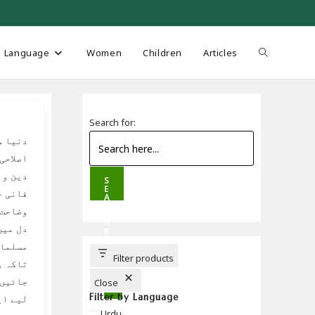
Toggle
Language
Women
Children
Articles
website
Search for:
دنیا س
search
اصلاحی
دین و 
S
E
فانی ح
A
R
وضاحت 
C
H
دل میں
B
U
مسلمان
T
T
Filter products
تاکہ و
O
N
جائیں۔
Close
Filter by Language
لیے ای
Language
Urdu