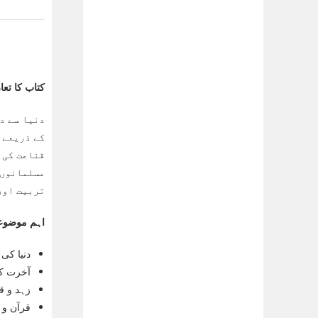
کتاب کا تع
دنیا سے دل
کے ذریعے 
قناعت کی 
مسلمانوں 
تربیت اور 
اہم موضوع
دنیا کی
آخرت کی
زہد و ق
قرآن و 