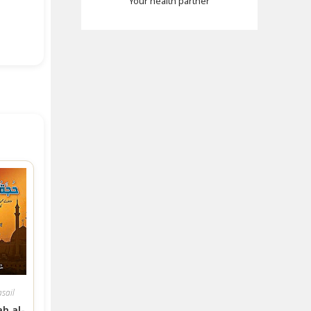
Your health partner
sail
ah al-