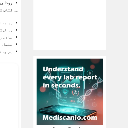
روحانی 
یہ کتاب کس
ہر مسلم
وہ لوگ 
مادی ز
علماء ا
ہر وہ ش