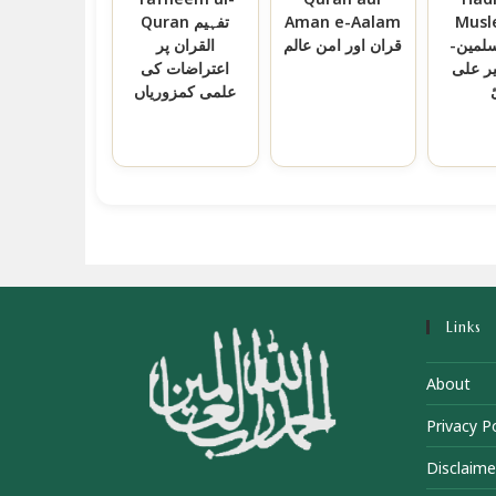
Musl
Aman e-Aalam
Quran تفہیم
سلمین-
قران اور امن عالم
القران پر
ر علی
اعتراضات کی
علمی کمزوریاں
Links
About
Privacy Po
Disclaime