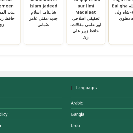
Baligha حجة الله
aur Ilmi
Islam Jadeed
emeen
غة-شاه ولی
Maqalaat
شاہنامہ اسلام
ہدیۃ الم
ه دهلوی
تحقیقی اصلاحی
جدید-مفتی عامر
حافظ زبی
اور علمی مقالات-
عثمانی
زئ
حافظ زبیر علی
زئ
Languages
Arabic
licy
Bangla
r
Urdu