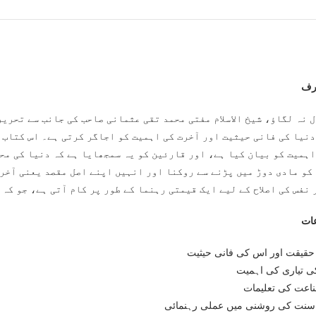
ارف
 نہ لگاؤ، شیخ الاسلام مفتی محمد تقی عثمانی صاحب کی جانب سے تحریر
دنیا کی فانی حیثیت اور آخرت کی اہمیت کو اجاگر کرتی ہے۔ اس کتاب م
اہمیت کو بیان کیا ہے، اور قارئین کو یہ سمجھایا ہے کہ دنیا کی مح
کو مادی دوڑ میں پڑنے سے روکنا اور انہیں اپنے اصل مقصد یعنی آخرت
نفس کی اصلاح کے لیے ایک قیمتی رہنما کے طور پر کام آتی ہے، جو کہ 
ات
 حقیقت اور اس کی فانی حیثیت
 تیاری کی اہمیت
ناعت کی تعلیمات
سنت کی روشنی میں عملی رہنمائی