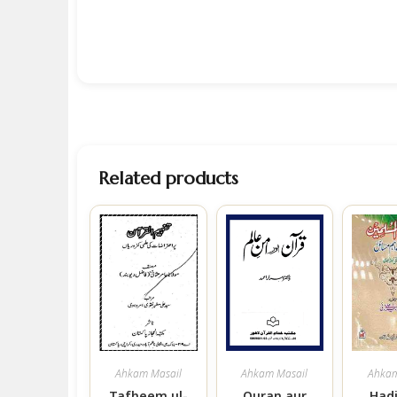
Related products
Ahkam Masail
Ahkam Masail
Ahkam
Tafheem ul-
Quran aur
Hadi