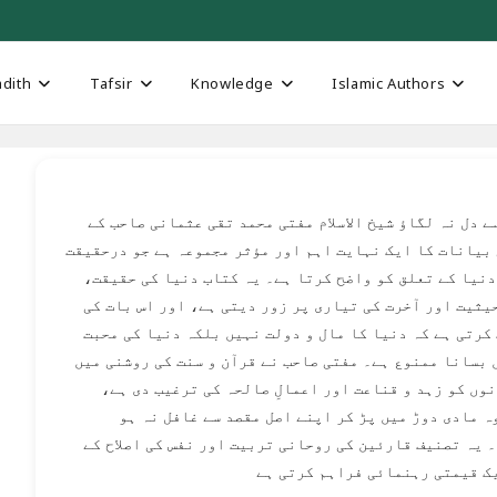
dith
Tafsir
Knowledge
Islamic Authors
ے دل نہ لگاؤ شیخ الاسلام مفتی محمد تقی عثمانی صاحب کے
 بیانات کا ایک نہایت اہم اور مؤثر مجموعہ ہے جو درحقیقت
دنیا کے تعلق کو واضح کرتا ہے۔ یہ کتاب دنیا کی حقیقت،
یثیت اور آخرت کی تیاری پر زور دیتی ہے، اور اس بات کی
کرتی ہے کہ دنیا کا مال و دولت نہیں بلکہ دنیا کی محبت
 بسانا ممنوع ہے۔ مفتی صاحب نے قرآن و سنت کی روشنی میں
وں کو زہد و قناعت اور اعمالِ صالحہ کی ترغیب دی ہے،
ہ مادی دوڑ میں پڑ کر اپنے اصل مقصد سے غافل نہ ہو
 یہ تصنیف قارئین کی روحانی تربیت اور نفس کی اصلاح کے
ک قیمتی رہنمائی فراہم کرتی ہے