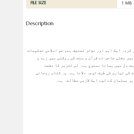
FILE SIZE
1 MB
Description
 کردہ ایک اہم اور مؤثر تصنیف ہے، جو اسلامی تعلیمات
یں مفتی صاحب نے قرآن و سنت کی روشنی میں زہد و
بت دل میں بسانا ممنوع ہے۔ اس تحریر کا مقصد
 کی تیاری کی طرف توجہ دلانا ہے۔ یہ کتاب روحانی
ہر مسلمان کے لیے ایک لازمی مطالعہ ہے۔