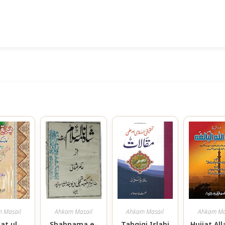
 Masail
Ahkam Masail
Ahkam Masail
Ahkam Ma
at ul-
Shahnama e-
Tahqiqi Islahi
Hujjat All