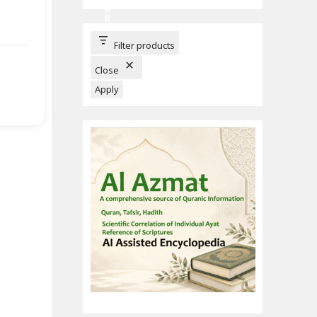
C
H
B
U
T
T
Filter products
O
N
Close
Apply