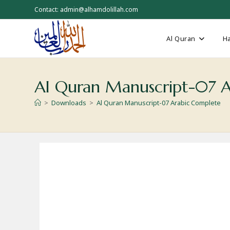
Skip
Contact: admin@alhamdolillah.com
to
content
Al Quran
Ha
Al Quran Manuscript-07 
>
Downloads
>
Al Quran Manuscript-07 Arabic Complete