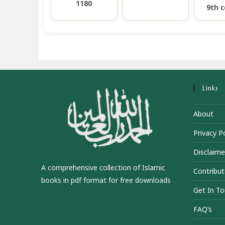
1180
9th 
Links
About
Privacy Po
Disclaime
A comprehensive collection of Islamic
Contribut
books in pdf format for free downloads
Get In T
FAQ’s