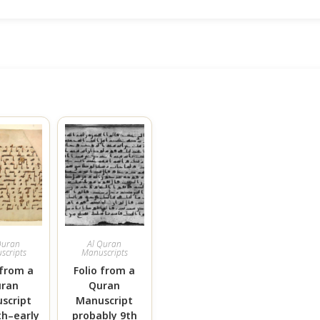
Quran
Al Quran
scripts
Manuscripts
 from a
Folio from a
ran
Quran
script
Manuscript
th–early
probably 9th