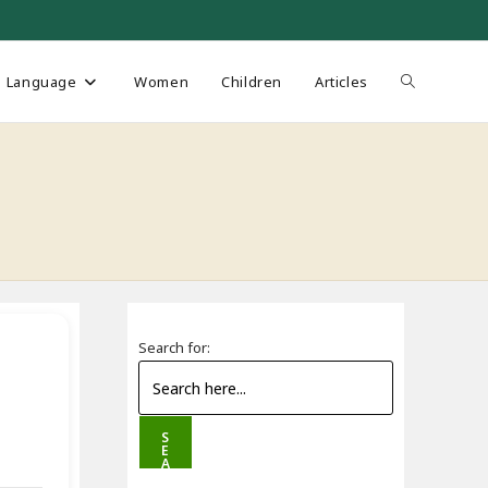
Toggle
Language
Women
Children
Articles
website
search
Search for:
S
E
A
R