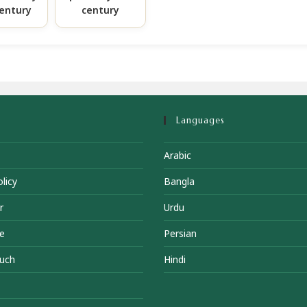
century
century
Languages
Arabic
licy
Bangla
r
Urdu
e
Persian
ouch
Hindi