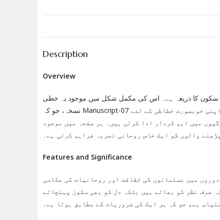
Description
Overview
القرآن الکریم ایک الہامی کتاب ہے جو مسلمانوں کے لئے ہد
نسخہ، جو کہ Manuscript-07 کے نام سے جانا جاتا ہے، ایک تاریخی اور ثقافتی ورثہ ہے۔ یہ نسخہ نہ صرف اپنی خوبصورت خطاطی کے لئے
مشہور ہے بلکہ اس میں شامل آیات کی وضاحت اور تفسیر 
الفاظ کی گہرائی اور معنویت، پڑھنے والوں کو ایک خا
Features and Significance
یہ خطی نسخہ اسلامی تاریخ کے ایک اہم پہلو کی نمائند
کرتا ہے۔ اس کے خطاطی کے نمونے، جو کہ اسلامی فن کی ب
ہیں۔ یہ نسخہ مختلف سائزوں اور اندازوں میں دستیاب ہ