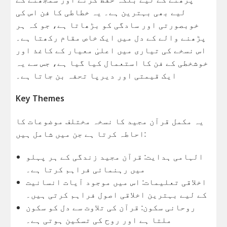
لیے بھی بہترین ہے۔ یہ خطاطی کا فن اس کی
خوبصورتی اور سادگی کو بڑھاتا ہے، جو کہ ہر
پڑھنے والے کے دل میں ایک خاص مقام رکھتا ہے۔
اس نسخے کی تیاری میں اعلیٰ معیار کے کاغذ اور
خوشخطی کے فن کا استعمال کیا گیا ہے، جس سے یہ
ایک قیمتی اور دیرپا تحفہ بن جاتا ہے۔
Key Themes
یہ مکمل قرآن مجید کا نسخہ مختلف موضوعات کا
احاطہ کرتا ہے جن میں شامل ہیں:
الہامی ہدایت: قرآن مجید زندگی کے ہر پہلو
میں رہنمائی فراہم کرتا ہے۔
اخلاقی تعلیمات: اس میں موجود آیات انسانیت
کے لیے بہترین اخلاقی اصول فراہم کرتی ہیں۔
روحانی سکون: قرآن کی تلاوت سے دل کو سکون
ملتا ہے اور روح کی تسکین ہوتی ہے۔