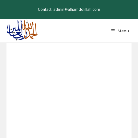
Skip
to
Contact: admin@alhamdolillah.com
content
Menu