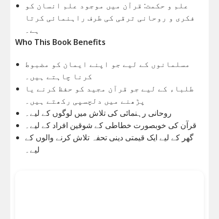
علم و حکمت: قرآن میں موجود علم انسان کو
فکری و روحانی ترقی کی طرف راہنمائی کرتا
ہے۔
Who This Book Benefits
مسلمانوں کے لیے جو اپنے ایمان کو مضبوط
کرنا چاہتے ہیں۔
طلباء کے لیے جو قرآن مجید کو حفظ کرنے یا
پڑھنے میں دلچسپی رکھتے ہیں۔
روحانی رہنمائی کی تلاش میں لوگوں کے لیے۔
قرآن کی خوبصورت خطاطی کے شوقین افراد کے لیے۔
گھر کے لیے ایک قیمتی دینی تحفہ تلاش کرنے والوں کے
لیے۔