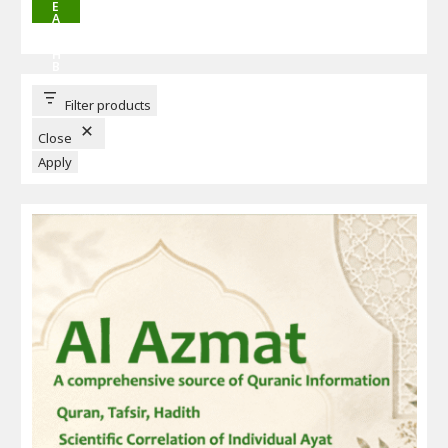
E
A
R
C
H
B
U
T
T
Filter products
O
N
Close
Apply